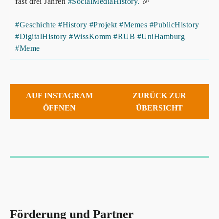
fast drei Jahren
#SocialMediaHistory.
🎉
#Geschichte
#History
#Projekt
#Memes
#PublicHistory
#DigitalHistory
#WissKomm
#RUB
#UniHamburg
#Meme
AUF INSTAGRAM
ZURÜCK ZUR
ÖFFNEN
ÜBERSICHT
Förderung und Partner